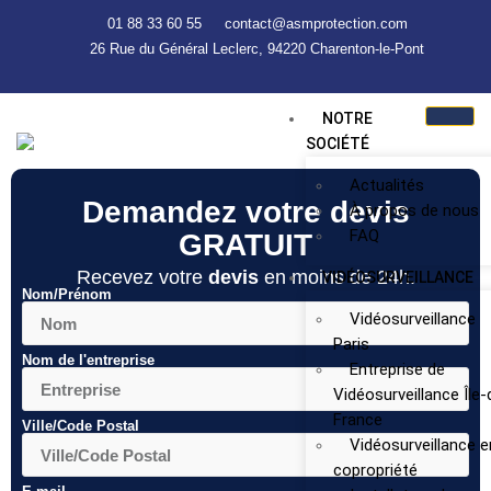
01 88 33 60 55
contact@asmprotection.com
26 Rue du Général Leclerc, 94220 Charenton-le-Pont
NOTRE
SOCIÉTÉ
Actualités
Demandez votre devis
À propos de nous
FAQ
GRATUIT
Recevez votre
devis
en moins de 24h.
VIDÉOSURVEILLANCE
Nom/Prénom
Vidéosurveillance
Paris
Nom de l'entreprise
Entreprise de
Vidéosurveillance Île-
France
Ville/Code Postal
Vidéosurveillance e
copropriété