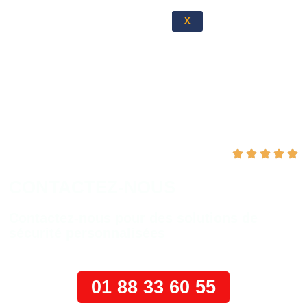
X
5/5 sur 6 avis ( vérifiés sur facture)
CONTACTEZ-NOUS
Contactez-nous pour des solutions de
sécurité personnalisées
01 88 33 60 55