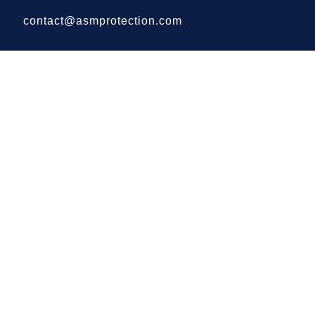
contact@asmprotection.com
Liens utiles
Accueil
À propos
Vidéosurveillance
Télésurveillance
Alarme
Contrôle d'Accès
SAV - Assistance
Contact