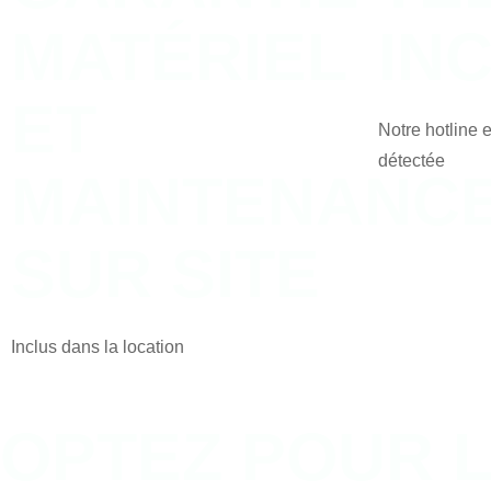
MATÉRIEL
IN
ET
Notre hotline 
détectée
MAINTENANC
SUR SITE
Inclus dans la location
OPTEZ POUR L