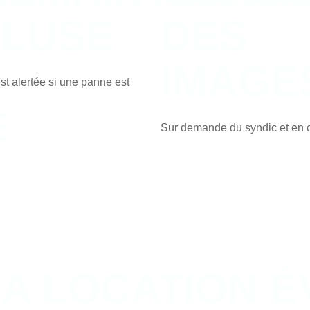
CLUSE
DES
IMAGE
est alertée si une panne est
E
Sur demande du syndic et en 
A LOCATION É