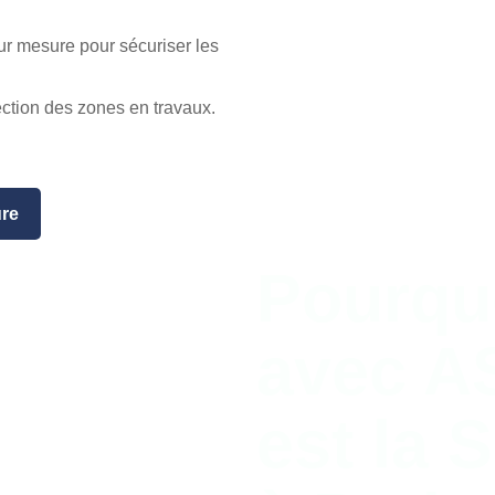
r mesure pour sécuriser les
ection des zones en travaux.
re
Pourquo
avec A
est la 