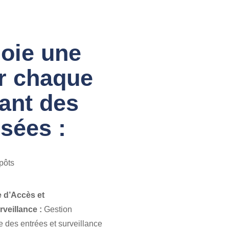
oie une
ur chaque
rant des
sées :
pôts
e d’Accès et
veillance :
Gestion
e des entrées et surveillance