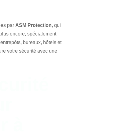
ées par
ASM Protection
, qui
n plus encore, spécialement
ntrepôts, bureaux, hôtels et
ure votre sécurité avec une
curité
ur
r à