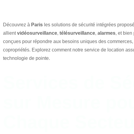
Découvrez à
Paris
les solutions de sécurité intégrées propos
allient
vidéosurveillance
,
télésurveillance
,
alarmes
, et bie
conçues pour répondre aux besoins uniques des commerces, e
copropriétés. Explorez comment notre service de location ass
technologie de pointe.
Services de Sé
sur Mesure po
Chaque Secteu