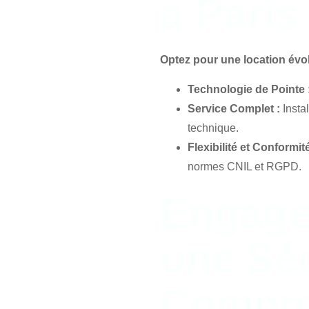
à Paris
Optez pour une location évol
Technologie de Pointe 
Service Complet :
Insta
technique.
Flexibilité et Conformité
normes CNIL et RGPD.
Engage
une Séc
Compro