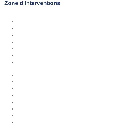
Zone d'Interventions
Paris
Lyon
Marseille
Lille
Nantes
La Rochelle
Bordeaux
Rungis
Hauts-de-Seine
Val-de-Marne
Essonne
Val-d'Oise
Yvelines
Seine-et-Marne
Seine-Saint-Denis