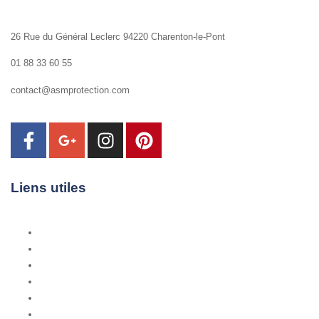
26 Rue du Général Leclerc 94220 Charenton-le-Pont
01 88 33 60 55
contact@asmprotection.com
Liens utiles
Accueil
À propos
Vidéosurveillance
Télésurveillance
Alarme
Contrôle d'Accès