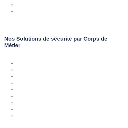
SAV - Assistance
Contact
Nos Solutions de sécurité par Corps de
Métier
Commerces
Entrepôts
Bureaux
Copropriété
Ambassades
Parking
Pharmacie
Hôpitaux
Chantier