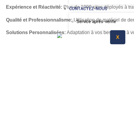
Expérience et Réactivité:
Plus de 1000 sites déployés à tra
CONTACTEZ-NOUS
Qualité et Professionnalisme:
Utilisation de matériel de de
Service après-vente
Solutions Personnalisées:
Adaptation à vos besoins et à vo
X