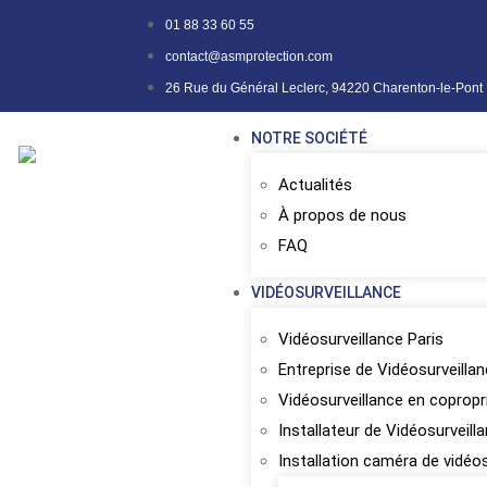
01 88 33 60 55
contact@asmprotection.com
26 Rue du Général Leclerc, 94220 Charenton-le-Pont
NOTRE SOCIÉTÉ
Actualités
À propos de nous
FAQ
VIDÉOSURVEILLANCE
Vidéosurveillance Paris
Entreprise de Vidéosurveilla
Vidéosurveillance en copropr
Installateur de Vidéosurveill
Installation caméra de vidéo