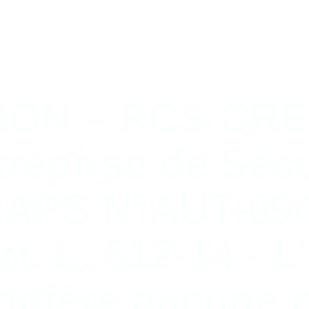
ON – RCS CRET
treprise de Sécu
NAPS N°AUT-094
t. L. 612-14.- L
confère aucune 