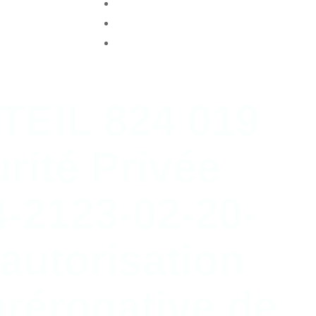
Yvelines
Seine-et-Marne
Seine-Saint-Denis
EIL 824 019
rité Privée
-2123-02-20-
'autorisation
prérogative de