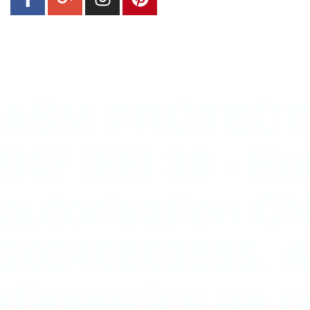
ASM PROTECTI
947 000 38 - En
autorisation C
20240863886. Ar
d'exercice ne 