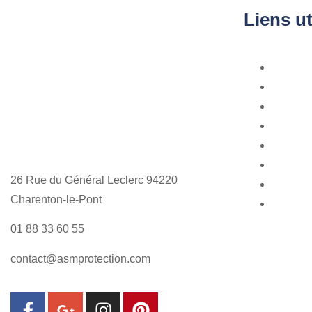
Liens ut
Accueil
À propo
Vidéosu
Télésur
Alarme
Contrôl
26 Rue du Général Leclerc 94220
SAV - A
Charenton-le-Pont
Contact
01 88 33 60 55
contact@asmprotection.com