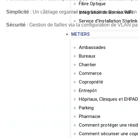
Fibre Optique
Simplicité
: Un câblage organisé pour faciliter son évolutio
Intégration de Bornes WiFi
Service d’Installation Starl
Sécurité
: Gestion de failles via la configuration de VLAN par 
METIERS
Ambassades
Bureaux
Chantier
Commerce
Copropriété
Entrepôt
Pourquoi Choi
Hôpitaux, Cliniques et EHPA
Parking
Pharmacie
ASM Protectio
Comment protéger une résid
Comment sécuriser une copr