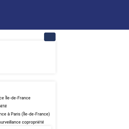
nce Île-de-France
iété
ance à Paris (Île-de-France)
surveillance copropriété