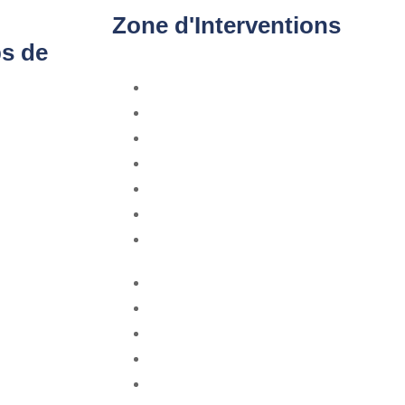
Zone d'Interventions
ps de
Paris
Lyon
Marseille
Lille
Nantes
La Rochelle
Bordeaux
Rungis
Hauts-de-Seine
Val-de-Marne
Essonne
Val-d'Oise