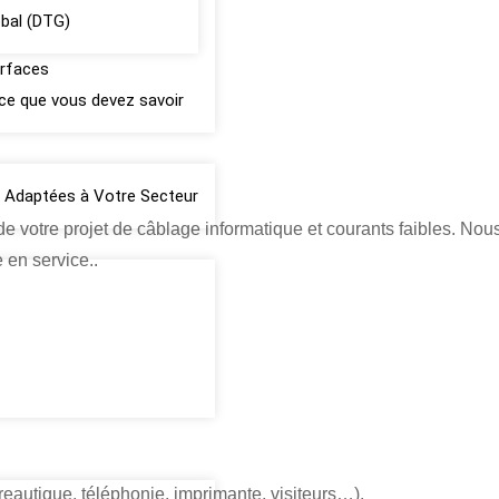
obal (DTG)
urfaces
: ce que vous devez savoir
ce Adaptées à Votre Secteur
otre projet de câblage informatique et courants faibles. Nous a
e en service..
s
reautique, téléphonie, imprimante, visiteurs…).