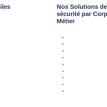
iles
Nos Solutions de
sécurité par Cor
Métier
s
rveillance
Commerces
veillance
Entrepôts
Bureaux
e d'Accès
Copropriété
ssistance
Ambassades
Parking
Pharmacie
Hôpitaux
Chantier