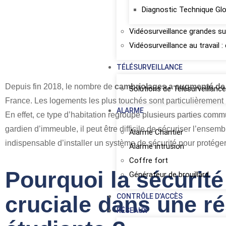
Diagnostic Technique Gl
Vidéosurveillance grandes s
Vidéosurveillance au travail 
TÉLÉSURVEILLANCE
Depuis fin 2018, le nombre de
cambriolages a augmenté de 
Solutions de Télésurveillan
France. Les logements les plus touchés sont particulièrement
ALARME
En effet, ce type d’habitation regroupe plusieurs parties co
gardien d’immeuble, il peut être difficile de sécuriser l’ensemb
Alarme Chantier
indispensable d’installer un système de sécurité pour protége
Alarme intrusion
Coffre fort
Pourquoi la sécurité 
Générateur de brouillard
cruciale dans une r
CONTRÔLE D’ACCÈS
RÉSEAUX