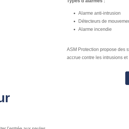
Types d’alarmes :
Alarme anti-intrusion
Détecteurs de mouveme
Alarme incendie
ASM Protection propose des sy
accrue contre les intrusions et 
ur
ter l’entrée aux seules