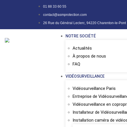
01 88 33 60 55
contact@asmprotection.com
26 Rue du Général Leclerc, 94220 Charenton-le-Pont
NOTRE SOCIÉTÉ
Actualités
À propos de nous
FAQ
VIDÉOSURVEILLANCE
Vidéosurveillance Paris
Entreprise de Vidéosurveilla
Vidéosurveillance en copropr
Installateur de Vidéosurveill
Installation caméra de vidéo