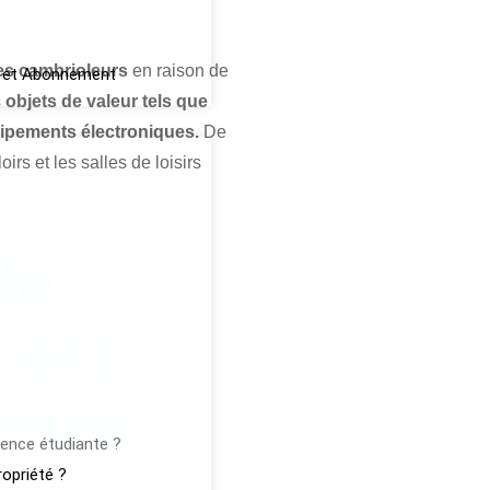
es cambrioleurs
en raison de
ink et Abonnement
s
objets de valeur tels que
uipements électroniques.
De
rs et les salles de loisirs
de
iels
D
ence
ence étudiante ?
opriété ?