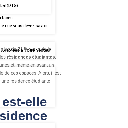
obal (DTG)
urfaces
: ce que vous devez savoir
plus de 21 %
sur toute la
ce Adaptées à Votre Secteur
 les
résidences étudiantes
.
mmunes et, même en ayant un
le de ces espaces. Alors, il est
r une résidence étudiante.
est-elle
ésidence