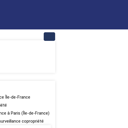
nce Île-de-France
iété
ance à Paris (Île-de-France)
surveillance copropriété