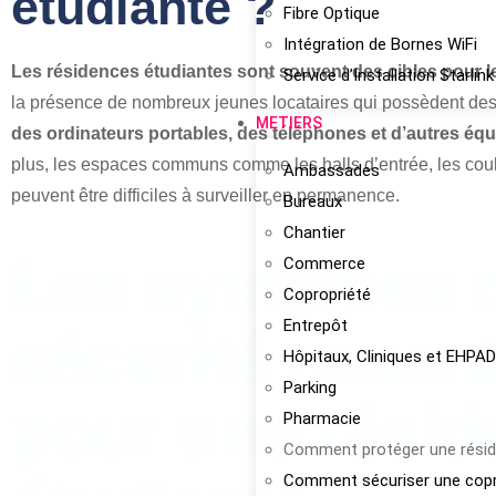
étudiante ?
Fibre Optique
Intégration de Bornes WiFi
Les résidences étudiantes sont souvent des cibles pour l
Service d’Installation Starl
la présence de nombreux jeunes locataires qui possèdent de
METIERS
des ordinateurs portables, des téléphones et d’autres éq
plus, les espaces communs comme les halls d’entrée, les couloi
Ambassades
peuvent être difficiles à surveiller en permanence.
Bureaux
Chantier
Les systèmes 
Commerce
Copropriété
Entrepôt
sécurité essent
Hôpitaux, Cliniques et EHPA
Parking
pour une résid
Pharmacie
Comment protéger une résid
Comment sécuriser une copr